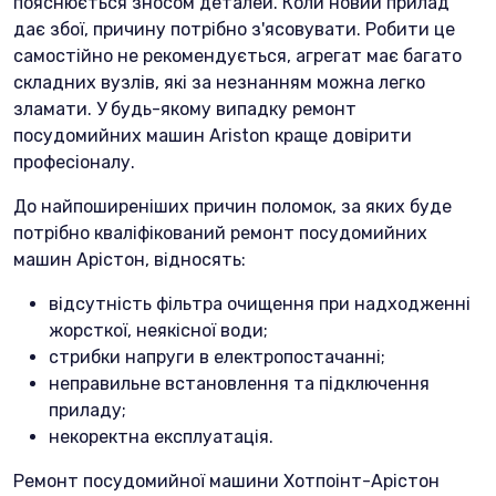
пояснюється зносом деталей. Коли новий прилад
дає збої, причину потрібно з'ясовувати. Робити це
самостійно не рекомендується, агрегат має багато
складних вузлів, які за незнанням можна легко
зламати. У будь-якому випадку ремонт
посудомийних машин Ariston краще довірити
професіоналу.
До найпоширеніших причин поломок, за яких буде
потрібно кваліфікований ремонт посудомийних
машин Арістон, відносять:
відсутність фільтра очищення при надходженні
жорсткої, неякісної води;
стрибки напруги в електропостачанні;
неправильне встановлення та підключення
приладу;
некоректна експлуатація.
Ремонт посудомийної машини Хотпоінт-Арістон