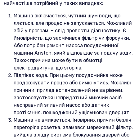
найчастіше потрібний у таких випадках:
Машина включається, чутний шум води, що
ллється, але процес не запускається. Можливий
збій у програмі – слід провести діагностику. Є
ймовірність, що засмічився фільтр чи форсунки.
Або потрібен ремонт насоса посудомийної
машини Ariston, який відповідає за подачу води.
Також причина може бути в обмотці
електродвигуна, що згоріла.
Підтікає вода. При цьому посудомийка може
продовжувати процес або вимкнутись. Можливі
причини: прилад встановлений не за рівнем,
застосовується непридатний миючий засіб,
несправний зливний насос або датчик
протікання, пошкоджений ущільнювач дверцят.
Машина не вмикається. Імовірних причин безліч -
перегоріла розетка, зламався мережевий фільтр,
вийшла з ладу система блокування дверей або