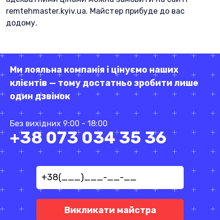
remtehmaster.kyiv.ua. Майстер прибуде до вас
додому.
Ми лояльна компанія і цінуємо наших
клієнтів — тому достатньо зробити лише
один дзвінок
Без вихідних 9:00 - 18:00
+38 073 034 35 36
Викликати майстра