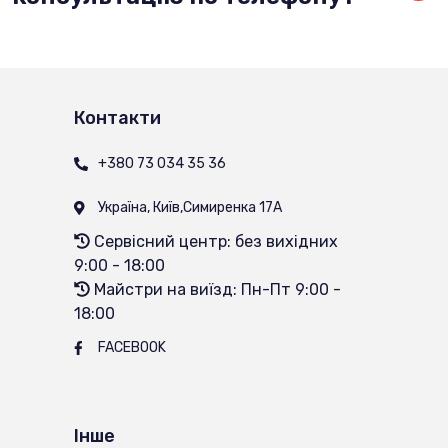
Якісь елементарні дії та запобіжні заходи при
поломках, звичайно, підкажемо. Але щоб точно
визначити причину поломки, майстру потрібно
провести діагностику техніки.
Контакти
+380 73 034 35 36
Україна, Київ
,
Симиренка 17А
Сервісний центр: без вихідних
9:00 - 18:00
Майстри на виїзд: Пн-Пт 9:00 -
18:00
FACEBOOK
Інше