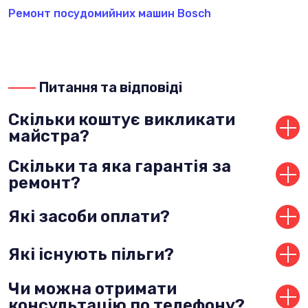
Ремонт посудомийних машин Bosch
Питання та відповіді
Скільки коштує викликати
майстра?
Ціна діагностики залежить від виду і виробника
Скільки та яка гарантія за
техніки.
ремонт?
Ми надаємо гарантію до 12 місяців
Які засоби оплати?
Сплатити можна готівкою, на карту, безготівково.
Які існують пільги?
Для постійних клієнтів та у свята у нас діють
Чи можна отримати
спеціальні умови.
консультацію по телефону?