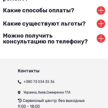
Мы даём гарантию до 12 месяцев
Какие способы оплаты?
Оплатить можно наличными, на карту, по безналу.
Какие существуют льготы?
Для постоянных клиентов и по праздникам у нас
Можно получить
дейсвуют специальные условия.
консультацию по телефону?
Какие-то элементарные действия и меры
предосторожности при поломках, конечно,
подскажем. Но, чтобы точно определить причину
поломки, мастеру нужно провести диагностику
техники.
Контакты
+380 73 034 35 36
Украина, Киев
,
Симиренко 17А
Сервисный центр: без выходных
9:00 - 18:00